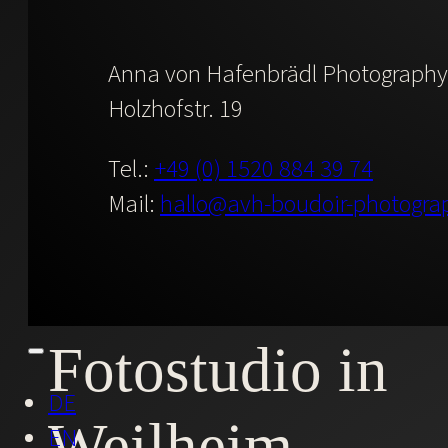
Anna von Hafenbrädl Photography
Holzhofstr. 19
Tel.:
+49 (0) 1520 884 39 74
Mail:
hallo@avh-boudoir-photogra
Dein Boudoir-
Fotostudio in
DE
Weilheim
EN