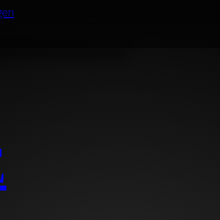
gen
E
 KENNENLE